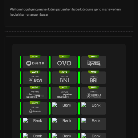
Platform togel yang menarik dari perusahan terbaik di dunia yang menawarkan
hadiah kemenangan besar