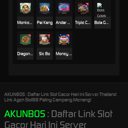
Monkey King Roulette
Pai Kang
Andar Bahar
Triple Chance
Bola Golek
Dragon Tiger 2
Sic Bo
Money Wheel Deluxe
AKUNBOS : Daftar Link Slot Gacor Hari Ini Server Thailand
Link Agen Slot88 Paling Gampang Menang!
AKUNBOS
: Daftar Link Slot
Gacor Hari Ini Server