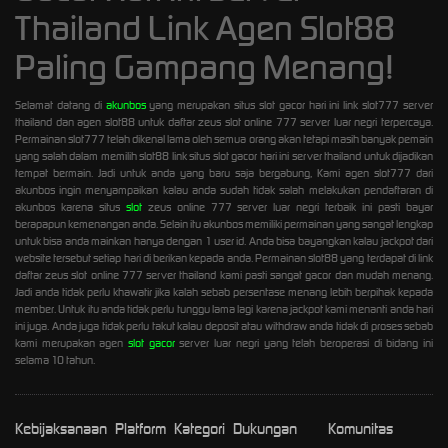
Thailand Link Agen Slot88
Paling Gampang Menang!
Selamat datang di
akunbos
yang merupakan situs slot gacor hari ini link slot777 server
thailand dan agen slot88 untuk daftar zeus slot online 777 server luar negri terpercaya.
Permainan slot777 telah dikenal lama oleh semua orang akan tetapi masih banyak pemain
yang salah dalam memilih slot88 link situs slot gacor hari ini server thailand untuk dijadikan
tempat bermain. Jadi untuk anda yang baru saja bergabung, Kami agen slot777 dari
akunbos ingin menyampaikan kalau anda sudah tidak salah melakukan pendaftaran di
akunbos karena situs
slot
zeus online 777 server luar negri terbaik ini pasti bayar
berapapun kemenangan anda. Selain itu akunbos memiliki permainan yang sangat lengkap
untuk bisa anda mainkan hanya dengan 1 user id. Anda bisa bayangkan kalau jackpot dari
website tersebut setiap hari di berikan kepada anda. Permainan slot88 yang terdapat di link
daftar zeus slot online 777 server thailand kami pasti sangat gacor dan mudah menang.
Jadi anda tidak perlu khawatir jika kalah sebab persentase menang lebih berpihak kepada
member. Untuk itu anda tidak perlu tunggu lama lagi karena jackpot kami menanti anda hari
ini juga. Anda juga tidak perlu takut kalau deposit atau withdraw anda tidak di proses sebab
kami merupakan agen
slot gacor
server luar negri yang telah beroperasi di bidang ini
selama 10 tahun.
Kebijaksanaan
Platform
Kategori
Dukungan
Komunitas