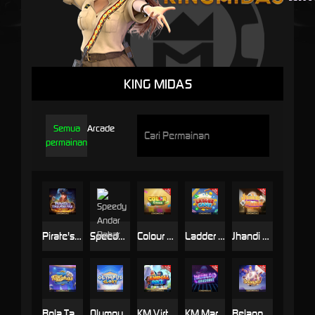
KING MIDAS
Semua
Arcade
permainan
Pirate's Tresure
Speedy Andar Bahar
Colour Game
Ladder Game
Jhandi Munda
Bola Tangkas
Olympus Glory
KM Virtual Animal Race
KM Marble Knockout
Belangkai 2