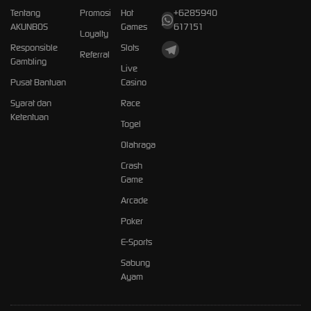
Tentang
Promosi
Hot
+6285940
AKUNBOS
Games
617151
Loyalty
Responsible
Slots
Referral
Gambling
Live
Pusat Bantuan
Casino
Syarat dan
Race
Ketentuan
Togel
Olahraga
Crash
Game
Arcade
Poker
E-Sports
Sabung
Ayam