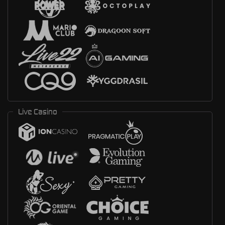
Live Casino