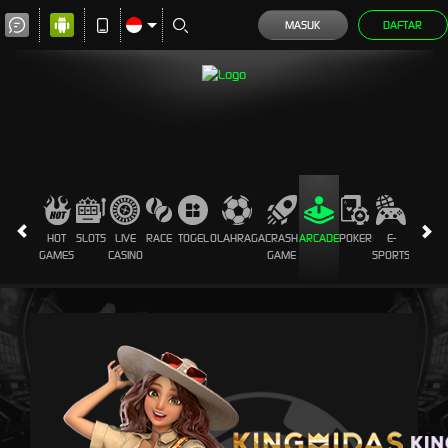
MASUK
DAFTAR
HOT
SLOTS
LIVE
RACE
TOGEL
OLAHRAGA
CRASH
ARCADE
POKER
E-
SABUN
GAMES
CASINO
GAME
SPORTS
AYAM