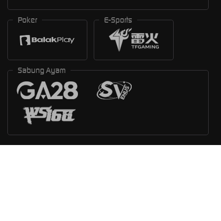
Poker
E-Sports
Sabung Ayam